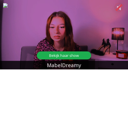
Bekijk haar show
MabelDreamy