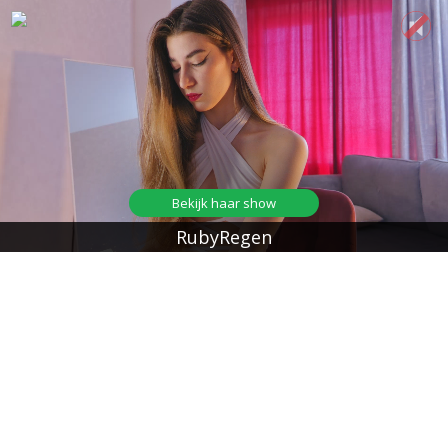
Bekijk haar show
RubyRegen