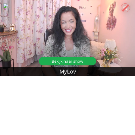
Bekijk haar show
MyLov