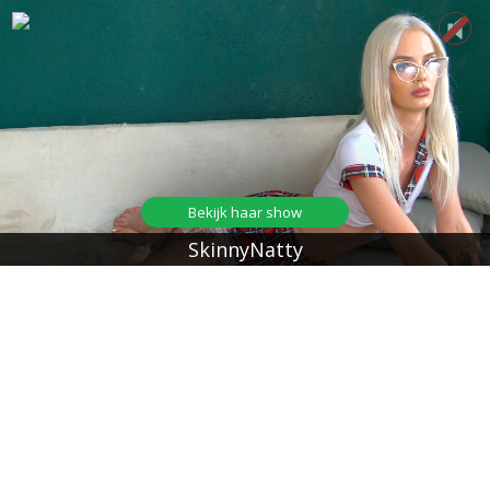
Bekijk haar show
SkinnyNatty