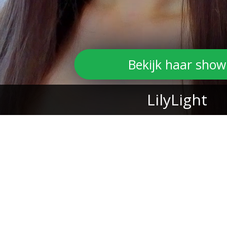
Bekijk haar show
LilyLight